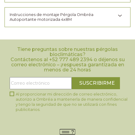
Instrucciones de montaje Pérgola Ombréa
Autoportante motorizada 4x8M
Tiene preguntas sobre nuestras pérgolas
bioclimáticas?
Contáctenos al +52 777 489 2394 o déjenos su
correo electrónico – ¡respuesta garantizada en
menos de 24 horas
Al proporcionar mi dirección de correo electrónico,
autorizo a Ombréa a mantenerla de manera confidencial
y tengo la seguridad de que no se utilizará con fines
publicitarios.