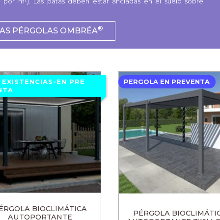
por m²). Las patas deben estar ancladas en el suelo sobre
®
LAS PÉRGOLAS OMBRÉA
N EXISTENCIAS-EN PRE
PERGOLA EN PREVENTA
NTA
ÉRGOLA BIOCLIMÁTICA
PÉRGOLA BIOCLIMÁTI
AUTOPORTANTE