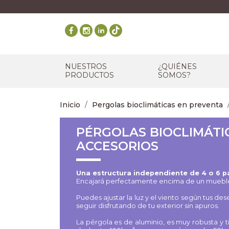
NUESTROS
¿QUIÉNES
PRODUCTOS
SOMOS?
Inicio
Pergolas bioclimáticas en preventa
PÉRGOLAS BIOCLIMÁTI
ACCESORIOS
Una estructura independiente de 4 o 6 pat
Encajará perfectamente encima de un mueble d
Puedes ajustar la luz y el viento según tus de
seguir disfrutando de tu exterior sin apuros.
La pérgola es de aluminio, es muy robusta y t