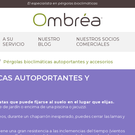
El especialista en pérgolas bioclimáticas
A SU
NUESTRO
NUESTROS SOCIOS
SERVICIO
BLOG
COMERCIALES
Pérgolas bioclimáticas autoportantes y accesorios
CAS AUTOPORTANTES Y
as que puede fijarse al suelo en el lugar que elijas.
e jardín o encima de una piscina o jacuzzi.
seos, durante un chaparrón inesperado, puedes cerrar las lamas y
iene una gran resistencia a las inclemencias del tiempo (vientos