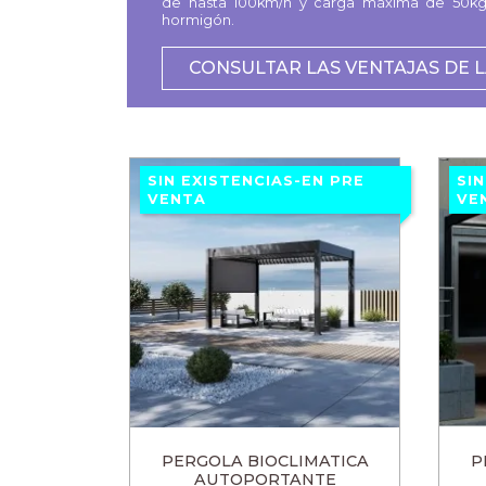
de hasta 100km/h y carga máxima de 50kg 
hormigón.
CONSULTAR LAS VENTAJAS DE 
SIN EXISTENCIAS-EN PRE
SI
VENTA
VE
PERGOLA BIOCLIMATICA
P
AUTOPORTANTE