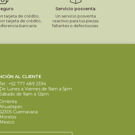
seguro
Servicio posventa
 tarjeta de crédito,
Un servicio posventa
por tarjeta de crédito,
reactivo para tus piezas
nsferencia bancaria.
faltantes o defectuosas.
NCIÓN AL CLIENTE
Tel :
+52 777 489 2394
De Lunes a Viernes de 9am a 5pm
Sábado de 9am a 12pm
Ombréa
Ahuatepec
62305 Cuernavaca
Morelos
Mexico