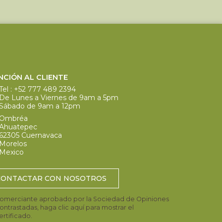
NCIÓN AL CLIENTE
Tel :
+52 777 489 2394
De Lunes a Viernes de 9am a 5pm
Sábado de 9am a 12pm
Ombréa
Ahuatepec
62305 Cuernavaca
Morelos
Mexico
CONTACTAR CON NOSOTROS
omerciante aprobado por la Sociedad de Opiniones
ontrastadas,
haga clic aquí para mostrar el
ertificado
.