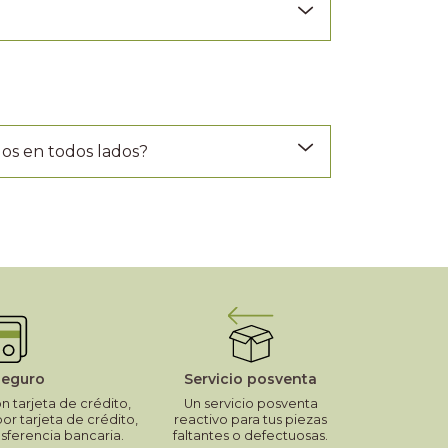
os en todos lados?
seguro
Servicio posventa
 tarjeta de crédito,
Un servicio posventa
por tarjeta de crédito,
reactivo para tus piezas
nsferencia bancaria.
faltantes o defectuosas.