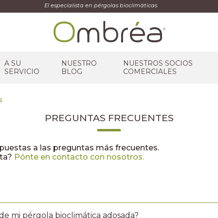
El especialista en pérgolas bioclimáticas
A SU
NUESTRO
NUESTROS SOCIOS
SERVICIO
BLOG
COMERCIALES
s
PREGUNTAS FRECUENTES
spuestas a las preguntas más frecuentes.
nta?
Pónte en contacto con nosotros.
 de mi pérgola bioclimática adosada?