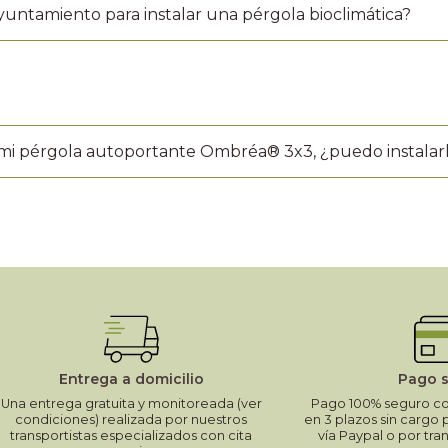
untamiento para instalar una pérgola bioclimática?
mi pérgola autoportante Ombréa® 3x3, ¿puedo instalarl
Entrega a domicilio
Pago 
Una entrega gratuita y monitoreada (ver
Pago 100% seguro con
condiciones) realizada por nuestros
en 3 plazos sin cargo 
transportistas especializados con cita
vía Paypal o por tra