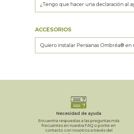
¿Tengo que hacer una declaración al ay
ACCESORIOS
Quiero instalar Persianas Ombréa® en 
Necesidad de ayuda
Encuentra respuestas a las preguntas más
frecuentes en nuestra FAQ o ponte en
contacto con nosotros a través del