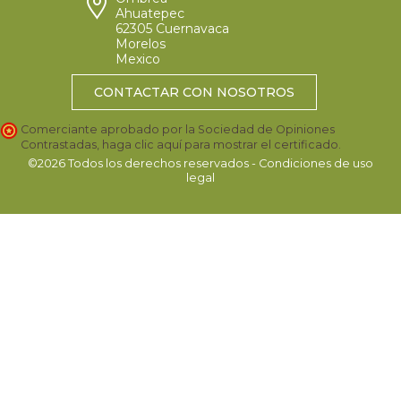
Ahuatepec
62305 Cuernavaca
Morelos
Mexico
CONTACTAR CON NOSOTROS
Comerciante aprobado por la Sociedad de Opiniones
Contrastadas,
haga clic aquí para mostrar el certificado
.
©2026 Todos los derechos reservados - Condiciones de uso
legal