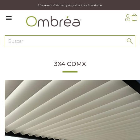
El especialista en pérgolas bioclimáticas

3X4 CDMX