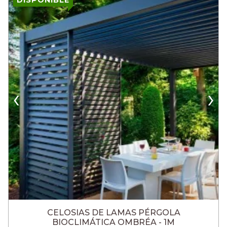
DISPONIBLE
‹
›
CELOSIAS DE LAMAS PÉRGOLA
BIOCLIMÁTICA OMBRÉA - 1M