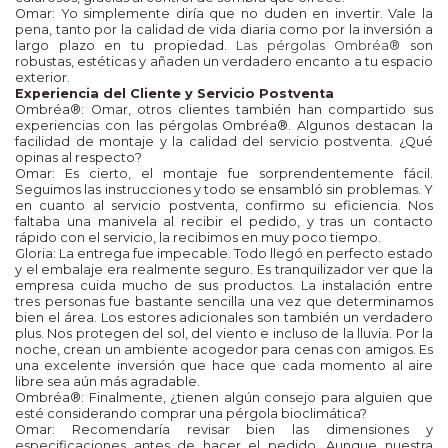
Omar: Yo simplemente diría que no duden en invertir. Vale la
pena, tanto por la calidad de vida diaria como por la inversión a
largo plazo en tu propiedad.
Las pérgolas Ombréa®
son
robustas, estéticas y añaden un verdadero encanto a tu espacio
exterior.
Experiencia del Cliente y Servicio Postventa
Ombréa®: Omar, otros clientes también han compartido sus
experiencias con las pérgolas Ombréa®. Algunos destacan la
facilidad de montaje y la calidad del servicio postventa. ¿Qué
opinas al respecto?
Omar: Es cierto, el montaje fue sorprendentemente fácil.
Seguimos las instrucciones y todo se ensambló sin problemas. Y
en cuanto al servicio postventa, confirmo su eficiencia. Nos
faltaba una manivela al recibir el pedido, y tras un contacto
rápido con el servicio, la recibimos en muy poco tiempo.
Gloria: La entrega fue impecable. Todo llegó en perfecto estado
y el embalaje era realmente seguro. Es tranquilizador ver que la
empresa cuida mucho de sus productos. La instalación entre
tres personas fue bastante sencilla una vez que determinamos
bien el área. Los estores adicionales son también un verdadero
plus. Nos protegen del sol, del viento e incluso de la lluvia. Por la
noche, crean un ambiente acogedor para cenas con amigos. Es
una excelente inversión que hace que cada momento al aire
libre sea aún más agradable.
Ombréa®: Finalmente, ¿tienen algún consejo para alguien que
esté considerando comprar una pérgola bioclimática?
Omar: Recomendaría revisar bien las dimensiones y
especificaciones antes de hacer el pedido. Aunque nuestra