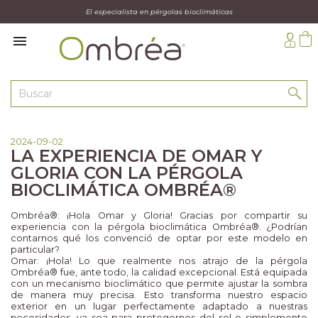
El especialista en pérgolas bioclimáticas

2024-09-02
LA EXPERIENCIA DE OMAR Y
GLORIA CON LA PÉRGOLA
BIOCLIMÁTICA OMBRÉA®
Ombréa®: ¡Hola Omar y Gloria! Gracias por compartir su
experiencia con la pérgola bioclimática Ombréa®. ¿Podrían
contarnos qué los convenció de optar por este modelo en
particular?
Omar: ¡Hola! Lo que realmente nos atrajo de la pérgola
Ombréa® fue, ante todo, la calidad excepcional. Está equipada
con un mecanismo bioclimático que permite ajustar la sombra
de manera muy precisa. Esto transforma nuestro espacio
exterior en un lugar perfectamente adaptado a nuestras
necesidades, ya sea para protegernos del sol o simplemente