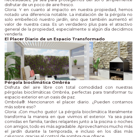
disfrutar de un poco de aire fresco.
Gloria: Y en cuanto al impacto en nuestra propiedad, hemos
notado una diferencia notable. La instalación de la pérgola no
solo embelleció nuestro jardín, sino que también aumentó el
valor de nuestra casa. Es un verdadero plus para el atractivo
general de la propiedad, especialmente si algún día decidimos
venderla.
El Placer Diario de un Espacio Transformado
Pérgola bioclimática Ombréa
Disfruta del aire libre con total comodidad con nuestras
pérgolas bioclimáticas Ombréa, perfectas para transformar tu
espacio exterior en un oasis de paz.
Ombréa®: Mencionaron el placer diario. ¿Pueden contarnos
más sobre eso?
Gloria: ¡Con mucho gusto! La pérgola bioclimática literalmente
transforma la manera en que vivimos el exterior. Ya sea para
comidas en familia, tardes relajantes junto a la piscina o noches
con amigos, todo es más agradable. Aprovechamos mucho más
el jardín durante la temporada, e incluso en los días más
calurosos, gracias al control de sombra que ofrece.