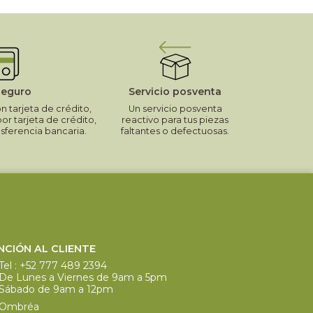
seguro
Servicio posventa
 tarjeta de crédito,
Un servicio posventa
por tarjeta de crédito,
reactivo para tus piezas
nsferencia bancaria.
faltantes o defectuosas.
NCIÓN AL CLIENTE
Tel :
+52 777 489 2394
De Lunes a Viernes de 9am a 5pm
Sábado de 9am a 12pm
Ombréa