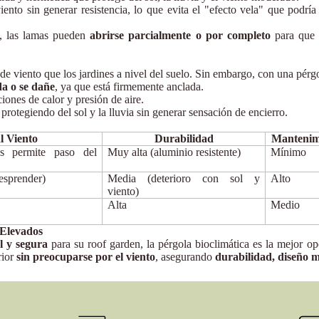
iento sin generar resistencia, lo que evita el "efecto vela" que podría
te, las lamas pueden
abrirse parcialmente o por completo
para que e
 de viento que los jardines a nivel del suelo. Sin embargo, con una pérgo
da o se dañe
, ya que está firmemente anclada.
iones de calor y presión de aire.
protegiendo del sol y la lluvia sin generar sensación de encierro.
al Viento
Durabilidad
Mantenim
as permite paso del
Muy alta (aluminio resistente)
Mínimo
esprender)
Media (deterioro con sol y
Alto
viento)
Alta
Medio
 Elevados
l y segura
para su roof garden, la pérgola bioclimática es la mejor 
rior
sin preocuparse por el viento
, asegurando
durabilidad, diseño 