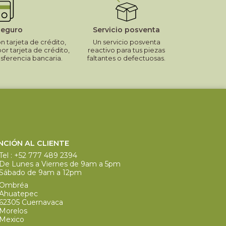
seguro
Servicio posventa
 tarjeta de crédito,
Un servicio posventa
por tarjeta de crédito,
reactivo para tus piezas
nsferencia bancaria.
faltantes o defectuosas.
NCIÓN AL CLIENTE
Tel :
+52 777 489 2394
De Lunes a Viernes de 9am a 5pm
Sábado de 9am a 12pm
Ombréa
Ahuatepec
62305 Cuernavaca
Morelos
Mexico