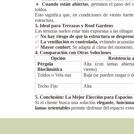
🔹
Cuando están abiertas
, permiten el paso del v
toldos.
Esto significa que, en condiciones de viento fuer
estructura.
3. Ideal para Terrazas y Roof Gardens
Las terrazas suelen estar más expuestas a las ráfagas
✅
No hay riesgo de que la estructura se despren
✅
La ventilación es controlada
, evitando acumulac
✅
Mayor confort
: Se adapta al clima del momento, 
4. Comparación con Otras Soluciones
Opción
Resistencia 
Pérgola
Alta (con lamas abiert
Bioclimática
viento)
Toldos o Vela rias
Baja (se pueden rasgar o d
Techo Fijo
Alta
5. Conclusión: La Mejor Elección para Espacios
Si el cliente busca una solución
elegante, funciona
lamas orientables
permite disfrutar del espacio exte