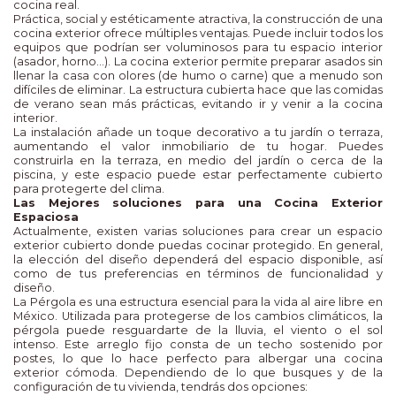
cocina real.
Práctica, social y estéticamente atractiva, la construcción de una
cocina exterior ofrece múltiples ventajas. Puede incluir todos los
equipos que podrían ser voluminosos para tu espacio interior
(asador, horno...). La cocina exterior permite preparar asados sin
llenar la casa con olores (de humo o carne) que a menudo son
difíciles de eliminar. La estructura cubierta hace que las comidas
de verano sean más prácticas, evitando ir y venir a la cocina
interior.
La instalación añade un toque decorativo a tu jardín o terraza,
aumentando el valor inmobiliario de tu hogar. Puedes
construirla en la terraza, en medio del jardín o cerca de la
piscina, y este espacio puede estar perfectamente cubierto
para protegerte del clima.
Las Mejores soluciones para una Cocina Exterior
Espaciosa
Actualmente, existen varias soluciones para crear un espacio
exterior cubierto donde puedas cocinar protegido. En general,
la elección del diseño dependerá del espacio disponible, así
como de tus preferencias en términos de funcionalidad y
diseño.
La Pérgola es una estructura esencial para la vida al aire libre en
México. Utilizada para protegerse de los cambios climáticos, la
pérgola puede resguardarte de la lluvia, el viento o el sol
intenso. Este arreglo fijo consta de un techo sostenido por
postes, lo que lo hace perfecto para albergar una cocina
exterior cómoda. Dependiendo de lo que busques y de la
configuración de tu vivienda, tendrás dos opciones: