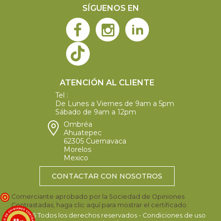
SÍGUENOS EN
ATENCIÓN AL CLIENTE
Tel :
+52 777 489 2394
De Lunes a Viernes de 9am a 5pm
Sábado de 9am a 12pm
Ombréa
Ahuatepec
62305 Cuernavaca
Morelos
Mexico
CONTACTAR CON NOSOTROS
Comerciante aprobado por la Sociedad de Opiniones
Contrastadas,
haga clic aquí para mostrar el certificado
.
©2026 Todos los derechos reservados - Condiciones de uso
8.8