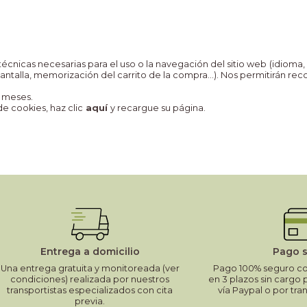
técnicas necesarias para el uso o la navegación del sitio web (idio
talla, memorización del carrito de la compra...). Nos permitirán rec
 meses.
e cookies, haz clic
aquí
y recargue su página.
Entrega a domicilio
Pago 
Una entrega gratuita y monitoreada (ver
Pago 100% seguro con
condiciones) realizada por nuestros
en 3 plazos sin cargo 
transportistas especializados con cita
vía Paypal o por tra
previa.