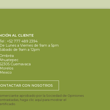
NCIÓN AL CLIENTE
Tel :
+52 777 489 2394
De Lunes a Viernes de 9am a 5pm
Sábado de 9am a 12pm
Ombréa
Ahuatepec
62305 Cuernavaca
Morelos
Mexico
CONTACTAR CON NOSOTROS
omerciante aprobado por la Sociedad de Opiniones
ontrastadas,
haga clic aquí para mostrar el
ertificado
.