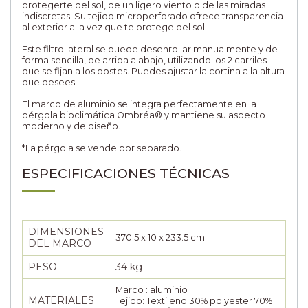
protegerte del sol, de un ligero viento o de las miradas
indiscretas. Su tejido microperforado ofrece transparencia
al exterior a la vez que te protege del sol.
Este filtro lateral se puede desenrollar manualmente y de
forma sencilla, de arriba a abajo, utilizando los 2 carriles
que se fijan a los postes. Puedes ajustar la cortina a la altura
que desees.
El marco de aluminio se integra perfectamente en la
pérgola bioclimática Ombréa® y mantiene su aspecto
moderno y de diseño.
*La pérgola se vende por separado.
ESPECIFICACIONES TÉCNICAS
DIMENSIONES
370.5 x 10 x 233.5 cm
DEL MARCO
PESO
34 kg
Marco : aluminio
MATERIALES
Tejido: Textileno 30% polyester 70%