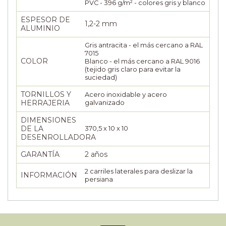
PVC - 396 g/m² - colores gris y blanco
ESPESOR DE
1,2-2 mm
ALUMINIO
Gris antracita - el más cercano a RAL
7015
COLOR
Blanco - el más cercano a RAL 9016
(tejido gris claro para evitar la
suciedad)
TORNILLOS Y
Acero inoxidable y acero
HERRAJERIA
galvanizado
DIMENSIONES
DE LA
370,5 x 10 x 10
DESENROLLADORA
GARANTÍA
2 años
2 carriles laterales para deslizar la
INFORMACIÓN
persiana