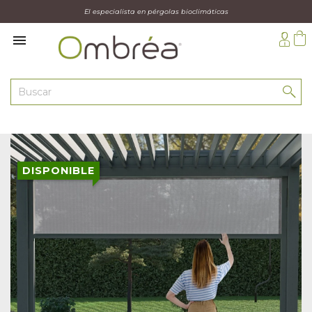
El especialista en pérgolas bioclimáticas

DISPONIBLE