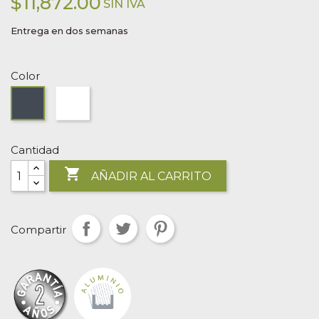
$11,872.00
SIN IVA
Entrega en dos semanas
Color
Blanco
Anthracite
Cantidad

AÑADIR AL CARRITO
Compartir