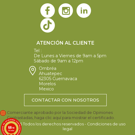
ATENCIÓN AL CLIENTE
Tel :
+52 777 489 2394
De Lunes a Viernes de 9am a 5pm
Sábado de 9am a 12pm
Ombréa
Ahuatepec
62305 Cuernavaca
Morelos
Mexico
CONTACTAR CON NOSOTROS
Comerciante aprobado por la Sociedad de Opiniones
Contrastadas,
haga clic aquí para mostrar el certificado
.
©2026 Todos los derechos reservados - Condiciones de uso
8.8
/10
legal
292 notas